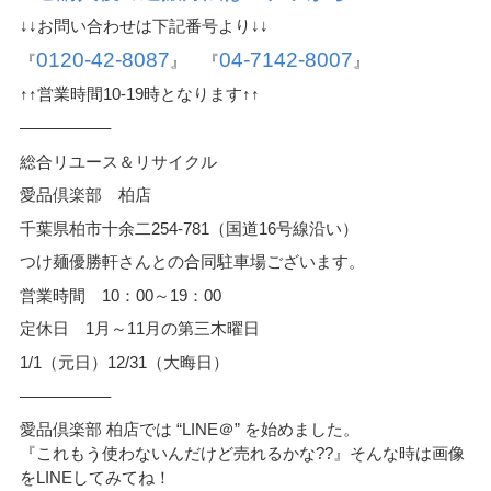
↓↓お問い合わせは下記番号より↓↓
0120-42-8087
04-7142-8007
『
』 『
』
↑↑営業時間10-19時となります↑↑
—————–
総合リユース＆リサイクル
愛品倶楽部 柏店
千葉県柏市十余二254-781（国道16号線沿い）
つけ麺優勝軒さんとの合同駐車場ございます。
営業時間 10：00～19：00
定休日 1月～11月の第三木曜日
1/1（元日）12/31（大晦日）
—————–
愛品倶楽部 柏店では “LINE＠” を始めました。
『これもう使わないんだけど売れるかな??』そんな時は画像
をLINEしてみてね！