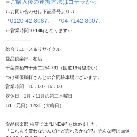
ご購入後の運搬方法はコチラから
⇒
↓↓お問い合わせは下記番号より↓↓
0120-42-8087
04-7142-8007
『
』 『
』
↑↑営業時間10-19時となります↑↑
—————–
総合リユース＆リサイクル
愛品倶楽部 柏店
千葉県柏市十余二254-781（国道16号線沿い）
つけ麺優勝軒さんとの合同駐車場ございます。
営業時間 10：00～19：00
定休日 1月～11月の第三木曜日
1/1（元日）12/31（大晦日）
—————–
愛品倶楽部 柏店では “LINE＠” を始めました。
『これもう使わないんだけど売れるかな??』そんな時は画像