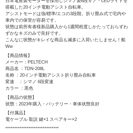
日本電産製モーターを採用しシマノ製6段ギア・LEDライトを
搭載した20インチ電動アシスト自転車。
アシストモードは強/標準/エコの3段階。折り畳み式で宅内や
車内での保管が容易です。
状態は前所有者様新品購入から1週間程度しかたっておらずわ
ずかなキズのみで良好です。
こんなに状態がキレイな商品も滅多に入荷いたしません！船
Ww
【商品情報】
メーカー：PELTECH
商品名 ：TDN-208L
名称 ：20インチ電動アシスト折り畳み自転車
変速 ：シマノ 6段変速
カラー ：黒色
【商品の状態】
状態：2023年購入・バッテリー・車体状態良好
【付属品】
電ケーブル 取説 鍵×1 スペアキー×2
******************************