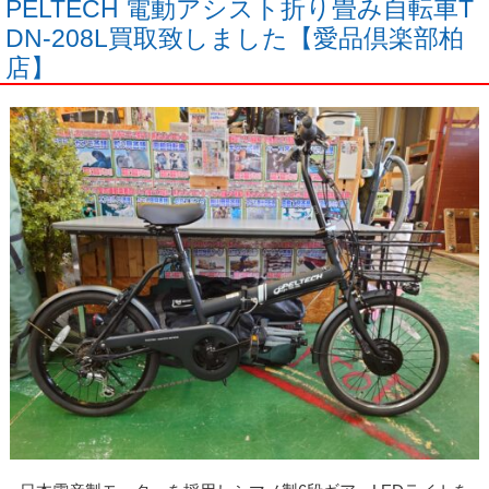
PELTECH 電動アシスト折り畳み自転車T
DN-208L買取致しました【愛品倶楽部柏
店】