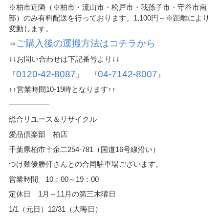
※柏市近隣（※柏市・流山市・松戸市・我孫子市・守谷市南
部）のみ有料配送を行っております。1,100円～※距離により
変動します。
ご購入後の運搬方法はコチラから
⇒
↓↓お問い合わせは下記番号より↓↓
0120-42-8087
04-7142-8007
『
』 『
』
↑↑営業時間10-19時となります↑↑
—————–
総合リユース＆リサイクル
愛品倶楽部 柏店
千葉県柏市十余二254-781（国道16号線沿い）
つけ麺優勝軒さんとの合同駐車場ございます。
営業時間 10：00～19：00
定休日 1月～11月の第三木曜日
1/1（元日）12/31（大晦日）