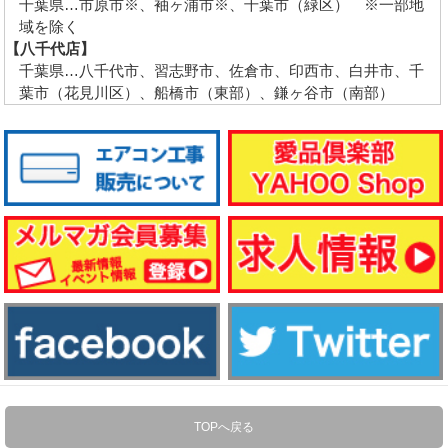
千葉県…市原市※、袖ヶ浦市※、千葉市（緑区） ※一部地
域を除く
【八千代店】
千葉県…八千代市、習志野市、佐倉市、印西市、白井市、千
葉市（花見川区）、船橋市（東部）、鎌ヶ谷市（南部）
TOPへ戻る