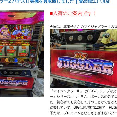
ラー2 パチスロ実機を買取致しました｜愛品館江戸川店
■入荷のご案内です！
今回は、北電子さんのマイジャグラーII 
『マイジャグラーII 』はGOGO!!ラン
ー』シリーズ。もちろん、ボーナスのみで
だ。初心者でも安心して打つことができる
踏襲していて、BIGは純増約312枚で、REG
下だが、プレミアムとなるさまざまなパター