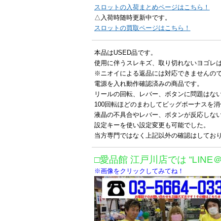
スロットの入荷まとめページはこちら！
△入荷時随時更新中です。
スロットの買取ページはこちら！
本品はUSED品です。
使用に伴うスレキズ、取り切れないヨゴレ
※ニオイによる返品には対応できませんの
電源を入れ動作確認済みの商品です。
リールの回転、レバー、ボタンに問題はな
100回転ほどのまわしてビッグボーナスを
液晶の不具合やレバー、ボタンが反応しな
設定キーを使い設定変更も可能でした。
当方専門ではなく上記以外の確認はしてお
□愛品館 江戸川店では “LINE
※画像をクリックしてみてね！