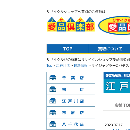
リサイクルショップへ買取のご依頼は
Top
Purchase
リサイクル品の買取はリサイクルショップ愛品倶楽部
Top
>
江戸川店
>
最新情報
> マイジャグラー2 パ
千葉店
柏店
江戸川店
店舗TOP
市原店
2023.07.17