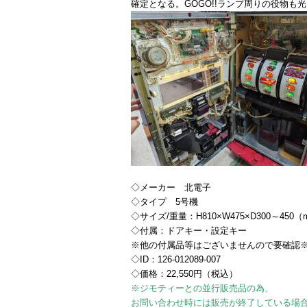
確定となる。GOGO!!ランプ周りの役物も
◇メーカー 北電子
◇タイプ 5号機
◇サイズ/重量：H810×W475×D300～450
◇付属：ドアキー・設定キー
※他の付属品等はございませんので要確認
◇ID：126-012089-007
◇価格：22,550円（税込）
※ジモティーとの並行販売品の為、
お問い合わせ時には販売が終了している場