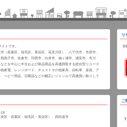
リ
サイトです。
買
葉市（若葉区、稲毛区、美浜区、花見川区）、八千代市、市原市、
、我孫子市、佐倉市、印西市、白井市、袖ヶ浦市、浦安市、市川
区などを中心に中古および新品商品を高価買取する総合型リユース
の他家電、レンジボード、チェストその他家具、自転車、楽器、ア
器、ベビー用品、日曜品などの幅広いジャンルで高価買い取りして
ご
18
中央区・若葉区・稲毛区・美浜区）、四街道市
T