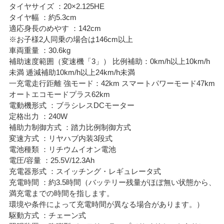
タイヤサイズ ：20×2.125HE
タイヤ幅 ：約5.3cm
適応身長のめやす ：142cm
※お子様2人同乗の場合は146cm以上
車両重量 ：30.6kg
補助速度範囲（変速機「3」） 比例補助：0km/h以上10km/h
未満 逓減補助10km/h以上24km/h未満
一充電走行距離 強モード：42km スマートパワーモード47km
オートエコモードプラス62km
電動機形式 ：ブラシレスDCモーター
定格出力 ：240W
補助力制御方式 ：踏力比例制御方式
変速方式 ：リヤハブ内装3段式
電池種類 ：リチウムイオン電池
電圧/容量 ：25.5V/12.3Ah
充電器形式 ：スイッチング・レギュレータ式
充電時間 ：約3.5時間（バッテリー残量がほぼ無い状態から、
満充電までの時間を指します。
環境や条件によって充電時間が異なる場合があります。）
駆動方式 ：チェーン式