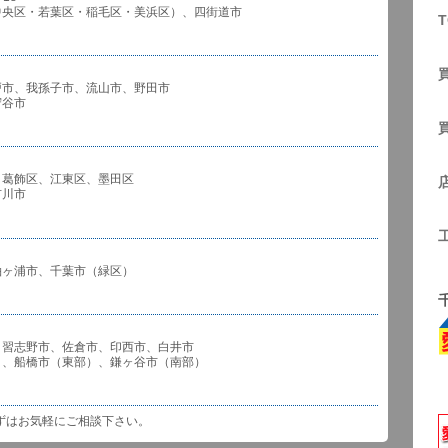
中央区・若葉区・稲毛区・美浜区）、四街道市
T
戸市、我孫子市、流山市、野田市
谷市
、葛飾区、江東区、墨田区
川市
袖ヶ浦市、千葉市（緑区）
、習志野市、佐倉市、印西市、白井市
市（東部）、鎌ヶ谷市（南部）
ずはお気軽にご相談下さい。