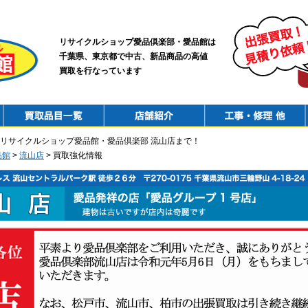
リサイクルショップ愛品倶楽部・愛品館は
千葉県、東京都で中古、新品商品の高値
買取を行なっています
PurchaseList
Shop
ConstructionRepair
リサイクルショップ愛品館・愛品倶楽部 流山店まで！
品館
>
流山店
> 買取強化情報