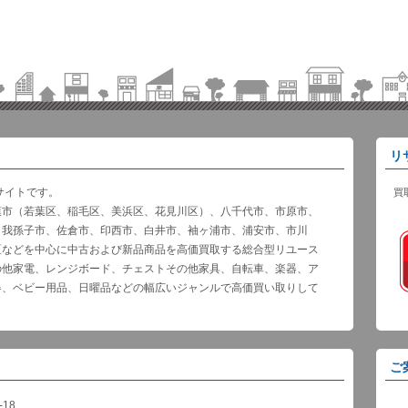
リ
サイトです。
買
葉市（若葉区、稲毛区、美浜区、花見川区）、八千代市、市原市、
、我孫子市、佐倉市、印西市、白井市、袖ヶ浦市、浦安市、市川
区などを中心に中古および新品商品を高価買取する総合型リユース
の他家電、レンジボード、チェストその他家具、自転車、楽器、ア
器、ベビー用品、日曜品などの幅広いジャンルで高価買い取りして
ご
18