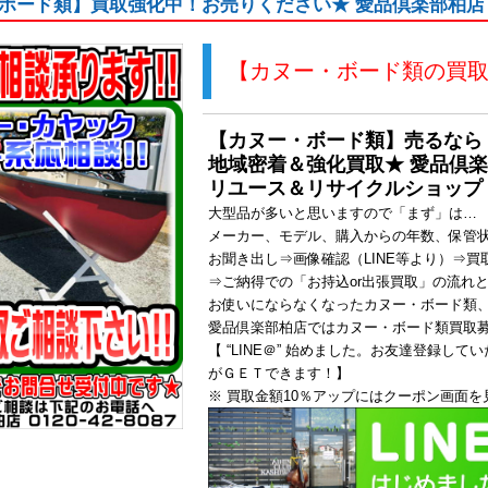
ボード類】買取強化中！お売りください★ 愛品倶楽部柏店
【カヌー・ボード類の買
【カヌー・ボード類】売るなら
地域密着＆強化買取★ 愛品倶
リユース＆リサイクルショップ
大型品が多いと思いますので「まず」は…
メーカー、モデル、購入からの年数、保管
お聞き出し⇒画像確認（LINE等より）⇒買
⇒ご納得での「お持込or出張買取」の流れ
お使いにならなくなったカヌー・ボード類、
愛品倶楽部柏店ではカヌー・ボード類買取
【 “LINE＠” 始めました。お友達登録し
がＧＥＴできます！】
※ 買取金額10％アップにはクーポン画面