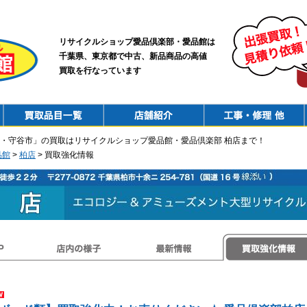
リサイクルショップ愛品倶楽部・愛品館は
千葉県、東京都で中古、新品商品の高値
買取を行なっています
PurchaseList
Shop
ConstructionRepair
・守谷市」の買取はリサイクルショップ愛品館・愛品倶楽部 柏店まで！
品館
>
柏店
> 買取強化情報
店内の様子
最新情報
買取強化情報