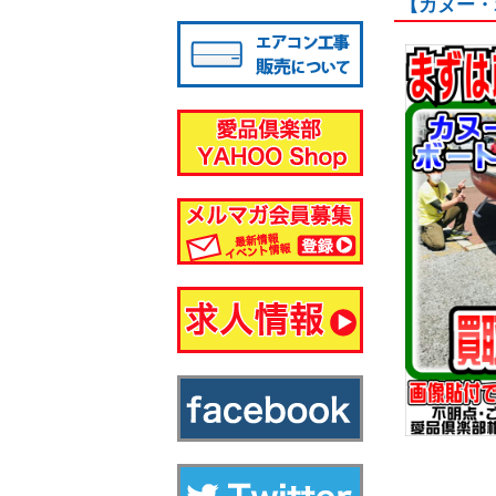
【カヌー・
八千代店