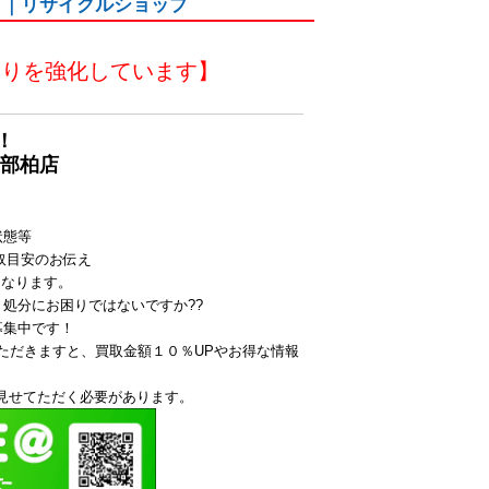
 ｜リサイクルショップ
取りを強化しています】
！
楽部柏店
状態等
取目安のお伝え
となります。
処分にお困りではないですか??
募集中です！
ていただきますと、買取金額１０％UPやお得な情報
を見せてただく必要があります。