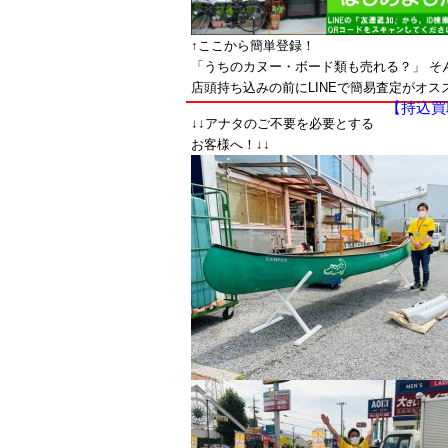
↑ここから簡単登録！
「うちのカヌー・ボード類も売れる？」 そん
店頭持ち込みの前にLINEで簡易査定がオス
【持込買
↓↓アナタのご不要を必要とする
お客様へ！↓↓