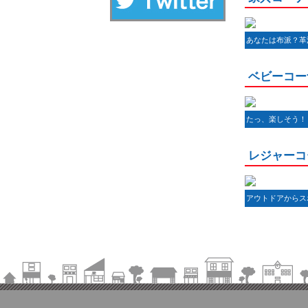
あなたは布派？革
ベビーコー
たっ、楽しそう！
レジャーコ
アウトドアからス