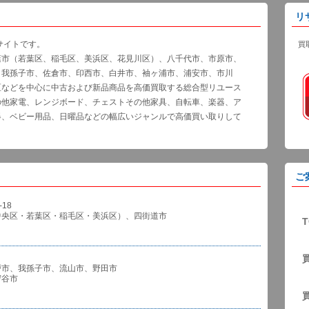
リ
サイトです。
買
葉市（若葉区、稲毛区、美浜区、花見川区）、八千代市、市原市、
、我孫子市、佐倉市、印西市、白井市、袖ヶ浦市、浦安市、市川
区などを中心に中古および新品商品を高価買取する総合型リユース
の他家電、レンジボード、チェストその他家具、自転車、楽器、ア
器、ベビー用品、日曜品などの幅広いジャンルで高価買い取りして
ご
18
中央区・若葉区・稲毛区・美浜区）、四街道市
T
戸市、我孫子市、流山市、野田市
谷市