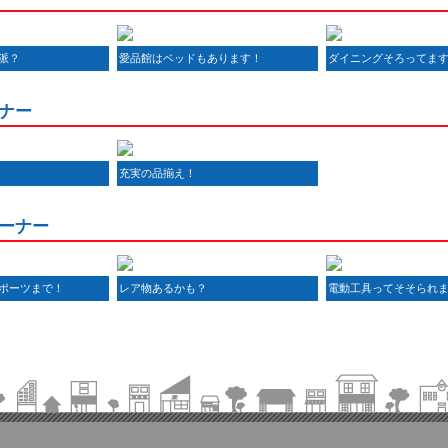
派？
愛品館はベッドもあります！
ダイニングそろってま
ナー
充実の品揃え！
ーナー
ポーツまで！
レア物あるかも？
電動工具ってそそられ