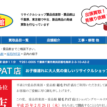
リサイクルショップ愛品倶楽部・愛品館は
千葉県、東京都で中古、新品商品の高値
買取を行なっています
PurchaseList
Shop
ConstructionRepair
・愛品館までご相談下さい。
品館
>
稲毛PAT店
> 店内の様子