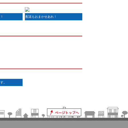
す！
配送もおまかせあれ！
ます。