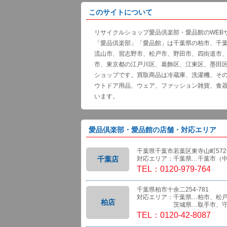
このサイトについて
リサイクルショップ愛品倶楽部・愛品館のWEB
「愛品倶楽部」「愛品館」は千葉県の柏市、千
流山市、習志野市、松戸市、野田市、四街道市
市、東京都の江戸川区、葛飾区、江東区、墨田
ショップです。買取商品は冷蔵庫、洗濯機、そ
ウトドア用品、ウェア、ファッション雑貨、食
います。
愛品倶楽部・愛品館の店舗・対応エリア
千葉県千葉市若葉区東寺山町572-
千葉店
対応エリア：千葉県…千葉市（
TEL：0120-979-764
千葉県柏市十余二254-781
対応エリア：千葉県…柏市、松
柏店
茨城県…取手市、守
TEL：0120-42-8087