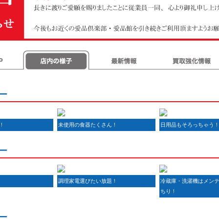
店内の様子
最新情報
買取強化情報
ー
！
未使用の食器たくさん！
日用品もそろっちゃう
ー
調理家電選びたい放題！
冷蔵庫・洗濯機はメン
ちり！
ー