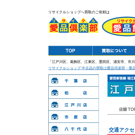
リサイクルショップへ買取のご依頼は
Top
Purchase
「江戸川区、葛飾区、江東区、墨田区、浦安市、市川
リサイクルショップ 中古品の買取は愛品倶楽部・愛
千葉店
柏店
江戸川店
店舗TOP
市原店
交通アクセ