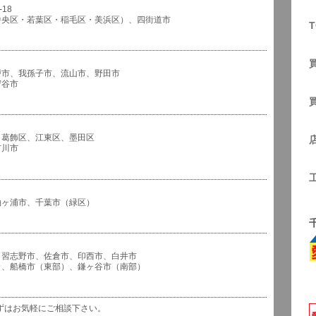
18
中央区・若葉区・稲毛区・美浜区）、四街道市
T
戸市、我孫子市、流山市、野田市
谷市
、葛飾区、江東区、墨田区
川市
袖ヶ浦市、千葉市（緑区）
、習志野市、佐倉市、印西市、白井市
市（東部）、鎌ヶ谷市（南部）
ずはお気軽にご相談下さい。