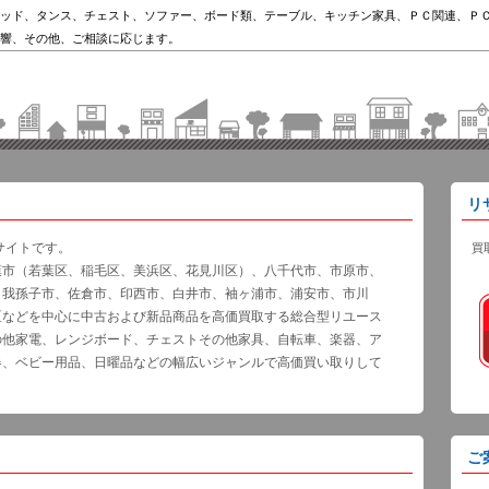
ッド、タンス、チェスト、ソファー、ボード類、テーブル、キッチン家具、ＰＣ関連、Ｐ
響、その他、ご相談に応じます。
リ
サイトです。
買
葉市（若葉区、稲毛区、美浜区、花見川区）、八千代市、市原市、
、我孫子市、佐倉市、印西市、白井市、袖ヶ浦市、浦安市、市川
区などを中心に中古および新品商品を高価買取する総合型リユース
の他家電、レンジボード、チェストその他家具、自転車、楽器、ア
器、ベビー用品、日曜品などの幅広いジャンルで高価買い取りして
ご