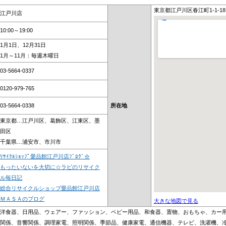
東京都江戸川区春江町1-1-18
江戸川店
10:00～19:00
1月1日、12月31日
1月～11月：毎週木曜日
03-5664-0337
0120-979-765
03-5664-0338
所在地
東京都…江戸川区、葛飾区、江東区、墨
田区
千葉県…浦安市、市川市
ﾘｻｲｸﾙｼｮｯﾌﾟ愛品館江戸川店ﾌﾞﾛｸﾞ☆
もったいないを大切に☆ラビのリサイク
ル毎日記
総合リサイクルショップ愛品館江戸川店
ＭＡＳＡのブログ
大きな地図で見る
洋食器、日用品、ウェアー、ファッション、ベビー用品、和食器、置物、おもちゃ、カー
関係、音響関係、調理家電、照明関係、季節品、健康家電、通信機器、テレビ、洗濯機、